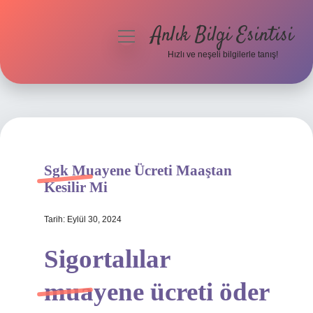
Anlık Bilgi Esintisi
menüyü
aç
Hızlı ve neşeli bilgilerle tanış!
Anasayfa
Gizlilik Politikası
Yasal Uyarı
Sgk Muayene Ücreti Maaştan
Hakkımızda
Kesilir Mi
Tarih: Eylül 30, 2024
Sigortalılar
muayene ücreti öder