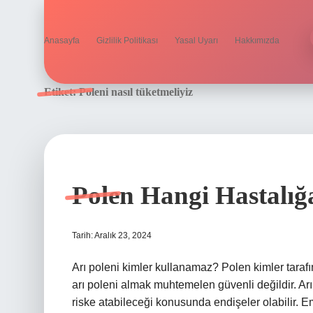
Anasayfa
Gizlilik Politikası
Yasal Uyarı
Hakkımızda
Etiket:
Poleni nasıl tüketmeliyiz
Polen Hangi Hastalığa
Tarih: Aralık 23, 2024
Arı poleni kimler kullanamaz? Polen kimler taraf
arı poleni almak muhtemelen güvenli değildir. Arı
riske atabileceği konusunda endişeler olabilir. 