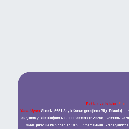
Reklam ve İletişim:
E-mail
Yasal Uyarı:
Sitemiz, 5651 Sayılı Kanun gereğince Bilgi Teknolojileri 
araştırma yükümlülüğümüz bulunmamaktadır. Ancak, üyelerimiz yazdıkla
şahıs şirketi ile hiçbir bağlantısı bulunmamaktadır. Sitede yalnızc