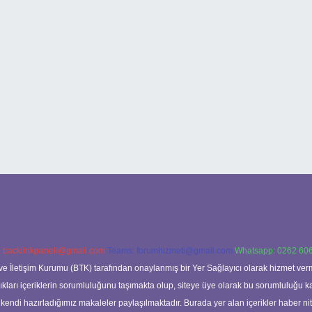
:
backlinkpaneli@gmail.com
Teams:
forumhizmeti@gmail.com
Whatsapp: 0262 606
ve İletişim Kurumu (BTK) tarafından onaylanmış bir Yer Sağlayıcı olarak hizmet verm
rı içeriklerin sorumluluğunu taşımakta olup, siteye üye olarak bu sorumluluğu kabul
a kendi hazırladığımız makaleler paylaşılmaktadır. Burada yer alan içerikler haber 