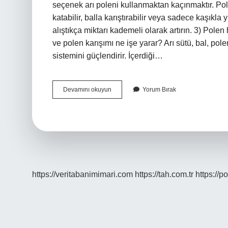
seçenek arı poleni kullanmaktan kaçınmaktır. Pol
katabilir, balla karıştırabilir veya sadece kaşıkla
alıştıkça miktarı kademeli olarak artırın. 3) Polen
ve polen karışımı ne işe yarar? Arı sütü, bal, pol
sistemini güçlendirir. İçerdiği…
Polen
Devamını okuyun
Yorum Bırak
Hangi
Hastalığa
Iyi
Gelir
https://veritabanimimari.com
https://tah.com.tr
https://p