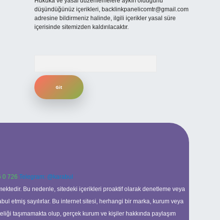
Hukuka ve yasal düzenlemelere aykırı olduğunu
düşündüğünüz içerikleri,
backlinkpanelicomtr@gmail.com
adresine bildirmeniz halinde, ilgili içerikler yasal süre
içerisinde sitemizden kaldırılacaktır.
Arama
 0 726
Telegram: @karabul
ektedir. Bu nedenle, sitedeki içerikleri proaktif olarak denetleme veya
 etmiş sayılırlar. Bu internet sitesi, herhangi bir marka, kurum veya
niteliği taşımamakta olup, gerçek kurum ve kişiler hakkında paylaşım