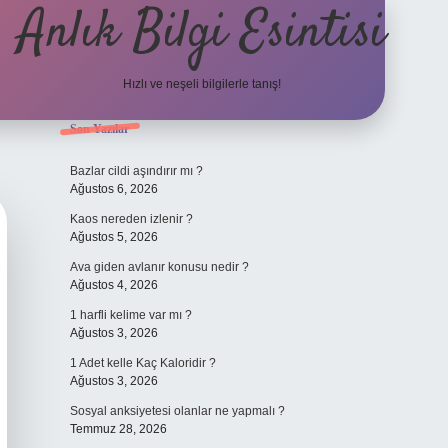
Anlık Bilgi Esintisi
Hızlı ve neşeli bilgilerle tanış!
Sidebar
Son Yazılar
ilbet yeni giriş adresi
Bazlar cildi aşındırır mı ?
Ağustos 6, 2026
Kaos nereden izlenir ?
Ağustos 5, 2026
Ava giden avlanır konusu nedir ?
Ağustos 4, 2026
1 harfli kelime var mı ?
Ağustos 3, 2026
1 Adet kelle Kaç Kaloridir ?
Ağustos 3, 2026
Sosyal anksiyetesi olanlar ne yapmalı ?
Temmuz 28, 2026