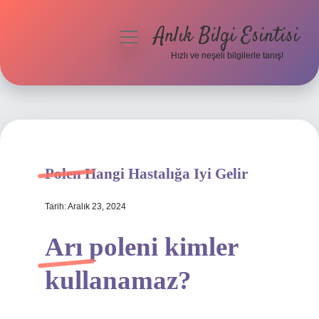
Anlık Bilgi Esintisi
menüyü
aç
Hızlı ve neşeli bilgilerle tanış!
Anasayfa
Gizlilik Politikası
Yasal Uyarı
Polen Hangi Hastalığa Iyi Gelir
Hakkımızda
Tarih: Aralık 23, 2024
Arı poleni kimler
kullanamaz?