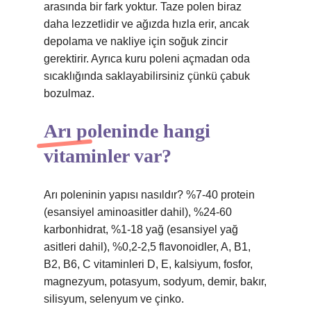
arasında bir fark yoktur. Taze polen biraz
daha lezzetlidir ve ağızda hızla erir, ancak
depolama ve nakliye için soğuk zincir
gerektirir. Ayrıca kuru poleni açmadan oda
sıcaklığında saklayabilirsiniz çünkü çabuk
bozulmaz.
Arı poleninde hangi
vitaminler var?
Arı poleninin yapısı nasıldır? %7-40 protein
(esansiyel aminoasitler dahil), %24-60
karbonhidrat, %1-18 yağ (esansiyel yağ
asitleri dahil), %0,2-2,5 flavonoidler, A, B1,
B2, B6, C vitaminleri D, E, kalsiyum, fosfor,
magnezyum, potasyum, sodyum, demir, bakır,
silisyum, selenyum ve çinko.