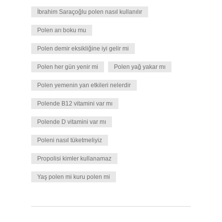
İbrahim Saraçoğlu polen nasıl kullanılır
Polen arı boku mu
Polen demir eksikliğine iyi gelir mi
Polen her gün yenir mi
Polen yağ yakar mı
Polen yemenin yan etkileri nelerdir
Polende B12 vitamini var mı
Polende D vitamini var mı
Poleni nasıl tüketmeliyiz
Propolisi kimler kullanamaz
Yaş polen mi kuru polen mi