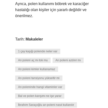
Ayrıca, polen kullanımı böbrek ve karaciğer
hastalığı olan kişiler için yararlı değildir ve
önerilmez.
Tarih:
Makaleler
1 çay kaşığı polende neler var
Arı poleni aç mı tok mu
Arı poleni azdırır mı
Arı poleni kimler kullanamaz
Arı poleni tansiyonu yükseltir mi
Arı poleninde hangi vitaminler var
Bal ve polen karışımı ne işe yarar
İbrahim Saraçoğlu arı poleni nasıl kullanılır