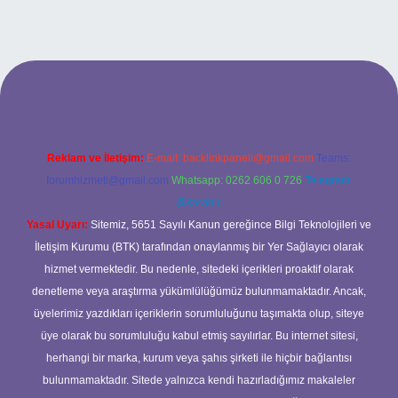
 adresi
Reklam ve İletişim:
E-mail:
backlinkpaneli@gmail.com
Teams:
forumhizmeti@gmail.com
Whatsapp: 0262 606 0 726
Telegram:
@karabul
Yasal Uyarı:
Sitemiz, 5651 Sayılı Kanun gereğince Bilgi Teknolojileri ve
İletişim Kurumu (BTK) tarafından onaylanmış bir Yer Sağlayıcı olarak
hizmet vermektedir. Bu nedenle, sitedeki içerikleri proaktif olarak
denetleme veya araştırma yükümlülüğümüz bulunmamaktadır. Ancak,
üyelerimiz yazdıkları içeriklerin sorumluluğunu taşımakta olup, siteye
üye olarak bu sorumluluğu kabul etmiş sayılırlar. Bu internet sitesi,
herhangi bir marka, kurum veya şahıs şirketi ile hiçbir bağlantısı
bulunmamaktadır. Sitede yalnızca kendi hazırladığımız makaleler