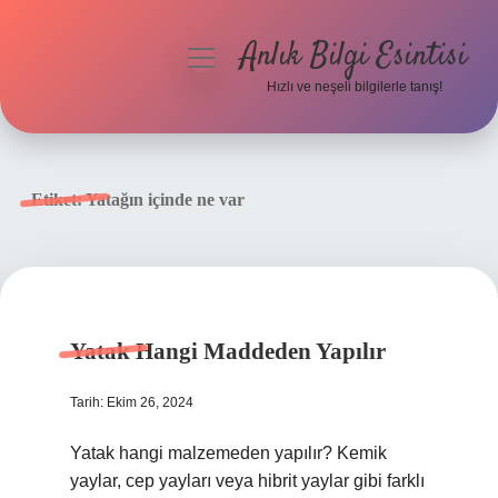
Anlık Bilgi Esintisi
menüyü
aç
Hızlı ve neşeli bilgilerle tanış!
Anasayfa
Gizlilik Politikası
Etiket:
Yatağın içinde ne var
Yasal Uyarı
Hakkımızda
Yatak Hangi Maddeden Yapılır
Tarih: Ekim 26, 2024
Yatak hangi malzemeden yapılır? Kemik
yaylar, cep yayları veya hibrit yaylar gibi farklı