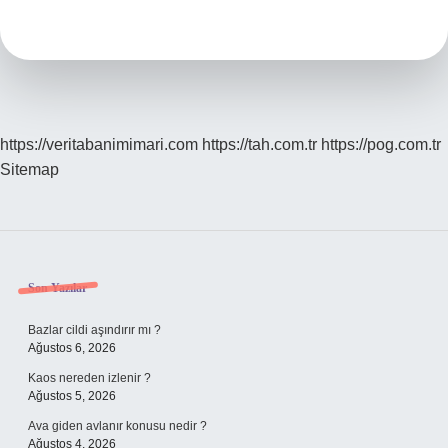
Maddeden
Yapılır
https://veritabanimimari.com
https://tah.com.tr
https://pog.com.tr
Sitemap
Sidebar
Son Yazılar
Bazlar cildi aşındırır mı ?
Ağustos 6, 2026
Kaos nereden izlenir ?
Ağustos 5, 2026
Ava giden avlanır konusu nedir ?
Ağustos 4, 2026