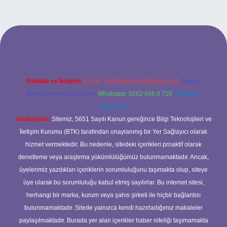
dresi
Reklam ve İletişim:
E-mail:
backlinkpaneli@gmail.com
Teams:
forumhizmeti@gmail.com
Whatsapp: 0262 606 0 726
Telegram:
@karabul
Yasal Uyarı:
Sitemiz, 5651 Sayılı Kanun gereğince Bilgi Teknolojileri ve
İletişim Kurumu (BTK) tarafından onaylanmış bir Yer Sağlayıcı olarak
hizmet vermektedir. Bu nedenle, sitedeki içerikleri proaktif olarak
denetleme veya araştırma yükümlülüğümüz bulunmamaktadır. Ancak,
üyelerimiz yazdıkları içeriklerin sorumluluğunu taşımakta olup, siteye
üye olarak bu sorumluluğu kabul etmiş sayılırlar. Bu internet sitesi,
herhangi bir marka, kurum veya şahıs şirketi ile hiçbir bağlantısı
bulunmamaktadır. Sitede yalnızca kendi hazırladığımız makaleler
paylaşılmaktadır. Burada yer alan içerikler haber niteliği taşımamakta