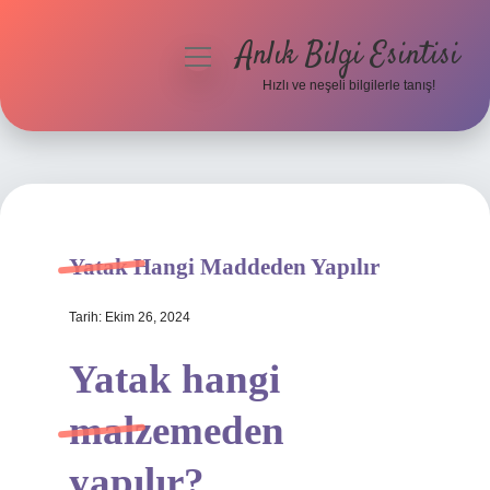
Anlık Bilgi Esintisi
menüyü
aç
Hızlı ve neşeli bilgilerle tanış!
Anasayfa
Gizlilik Politikası
Yasal Uyarı
Yatak Hangi Maddeden Yapılır
Hakkımızda
Tarih: Ekim 26, 2024
Yatak hangi
malzemeden
yapılır?