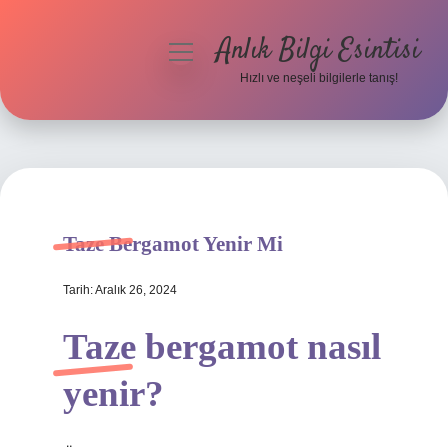
Anlık Bilgi Esintisi
menüyü
aç
Hızlı ve neşeli bilgilerle tanış!
Anasayfa
Gizlilik Politikası
Yasal Uyarı
Taze Bergamot Yenir Mi
Hakkımızda
Tarih: Aralık 26, 2024
Taze bergamot nasıl
yenir?