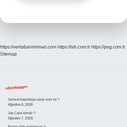
https://veritabanimimari.com
https://tah.com.tr
https://pog.com.tr
Sitemap
Sidebar
Son Yazılar
Solvent kaportaya zarar verir mi ?
Ağustos 8, 2026
Jak Cami kimdir ?
Ağustos 7, 2026
Bazlar cildi aşındırır mı ?