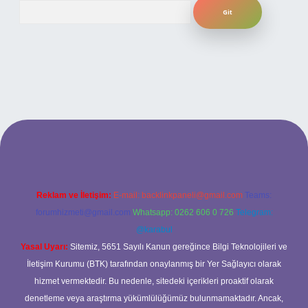
Arama
iriş adresi
Reklam ve İletişim:
E-mail:
backlinkpaneli@gmail.com
Teams:
forumhizmeti@gmail.com
Whatsapp: 0262 606 0 726
Telegram:
@karabul
Yasal Uyarı:
Sitemiz, 5651 Sayılı Kanun gereğince Bilgi Teknolojileri ve
İletişim Kurumu (BTK) tarafından onaylanmış bir Yer Sağlayıcı olarak
hizmet vermektedir. Bu nedenle, sitedeki içerikleri proaktif olarak
denetleme veya araştırma yükümlülüğümüz bulunmamaktadır. Ancak,