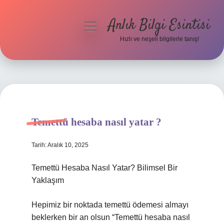
Anlık Bilgi Esintisi
menüyü
aç
Hızlı ve neşeli bilgilerle tanış!
Anasayfa
Gizlilik Politikası
Yasal Uyarı
Temettü hesaba nasıl yatar ?
Hakkımızda
Tarih: Aralık 10, 2025
Temettü Hesaba Nasıl Yatar? Bilimsel Bir
Yaklaşım
Hepimiz bir noktada temettü ödemesi almayı
beklerken bir an olsun “Temettü hesaba nasıl