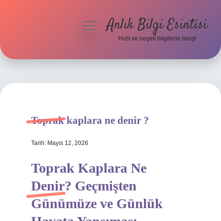
Anlık Bilgi Esintisi
menüyü
aç
Hızlı ve neşeli bilgilerle tanış!
Anasayfa
Gizlilik Politikası
Yasal Uyarı
Toprak kaplara ne denir ?
Hakkımızda
Tarih: Mayıs 12, 2026
Toprak Kaplara Ne
Denir? Geçmişten
Günümüze ve Günlük