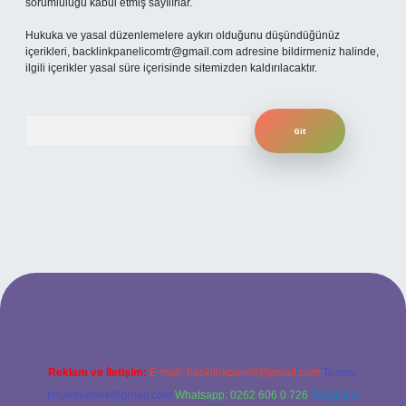
sorumluluğu kabul etmiş sayılırlar.
Hukuka ve yasal düzenlemelere aykırı olduğunu düşündüğünüz
içerikleri,
backlinkpanelicomtr@gmail.com
adresine bildirmeniz halinde,
ilgili içerikler yasal süre içerisinde sitemizden kaldırılacaktır.
Arama
bet yeni giriş adresi
Reklam ve İletişim:
E-mail:
backlinkpaneli@gmail.com
Teams:
forumhizmeti@gmail.com
Whatsapp: 0262 606 0 726
Telegram: