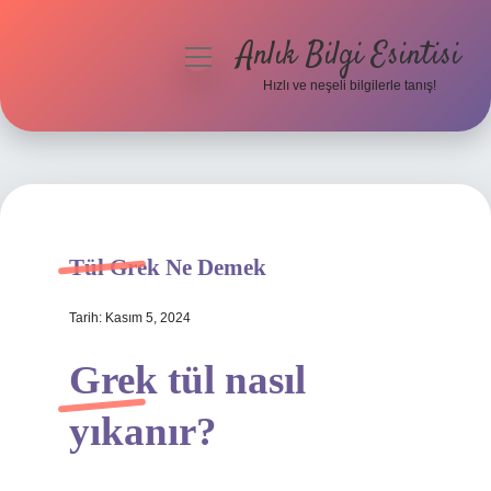
Anlık Bilgi Esintisi
menüyü
aç
Hızlı ve neşeli bilgilerle tanış!
Anasayfa
Gizlilik Politikası
Yasal Uyarı
Tül Grek Ne Demek
Hakkımızda
Tarih: Kasım 5, 2024
Grek tül nasıl
yıkanır?