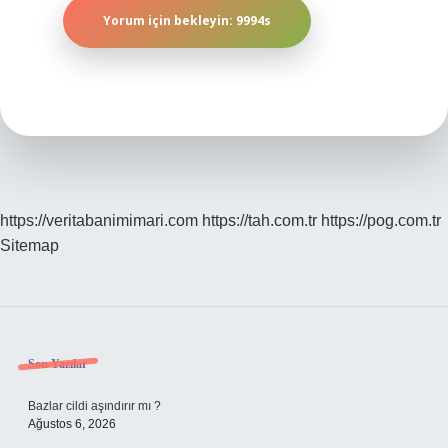
https://veritabanimimari.com
https://tah.com.tr
https://pog.com.tr
Sitemap
Sidebar
Son Yazılar
Bazlar cildi aşındırır mı ?
Ağustos 6, 2026