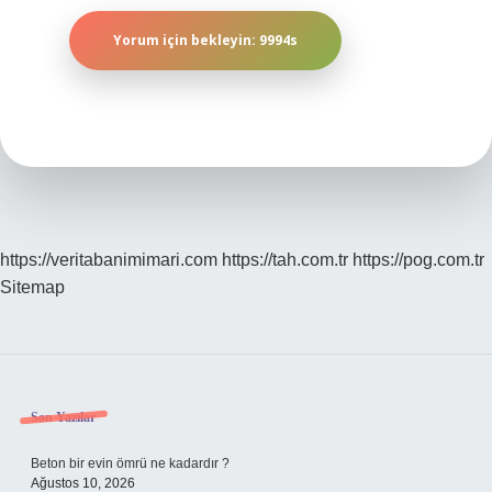
https://veritabanimimari.com
https://tah.com.tr
https://pog.com.tr
Sitemap
Sidebar
Son Yazılar
Beton bir evin ömrü ne kadardır ?
Ağustos 10, 2026