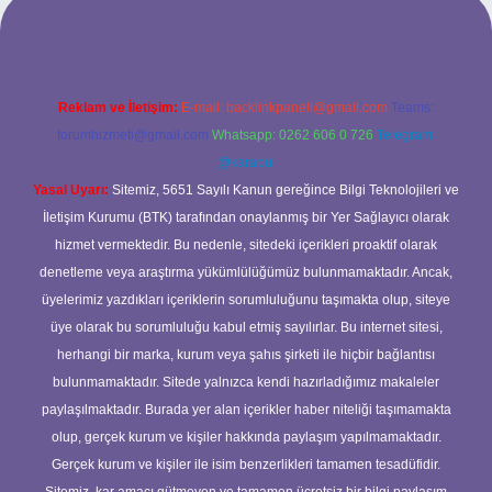
riş adresi
Reklam ve İletişim:
E-mail:
backlinkpaneli@gmail.com
Teams:
forumhizmeti@gmail.com
Whatsapp: 0262 606 0 726
Telegram:
@karabul
Yasal Uyarı:
Sitemiz, 5651 Sayılı Kanun gereğince Bilgi Teknolojileri ve
İletişim Kurumu (BTK) tarafından onaylanmış bir Yer Sağlayıcı olarak
hizmet vermektedir. Bu nedenle, sitedeki içerikleri proaktif olarak
denetleme veya araştırma yükümlülüğümüz bulunmamaktadır. Ancak,
üyelerimiz yazdıkları içeriklerin sorumluluğunu taşımakta olup, siteye
üye olarak bu sorumluluğu kabul etmiş sayılırlar. Bu internet sitesi,
herhangi bir marka, kurum veya şahıs şirketi ile hiçbir bağlantısı
bulunmamaktadır. Sitede yalnızca kendi hazırladığımız makaleler
paylaşılmaktadır. Burada yer alan içerikler haber niteliği taşımamakta
olup, gerçek kurum ve kişiler hakkında paylaşım yapılmamaktadır.
Gerçek kurum ve kişiler ile isim benzerlikleri tamamen tesadüfidir.