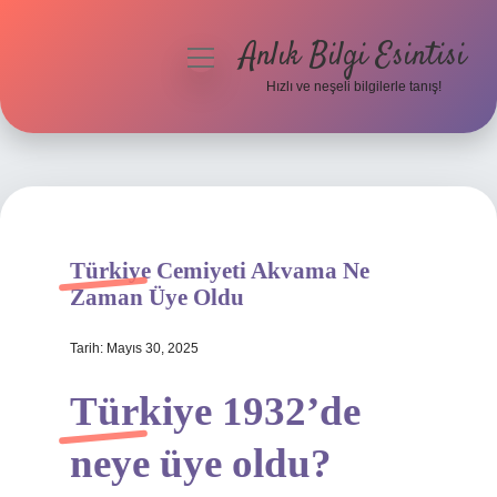
Anlık Bilgi Esintisi
menüyü
aç
Hızlı ve neşeli bilgilerle tanış!
Anasayfa
Gizlilik Politikası
Yasal Uyarı
Türkiye Cemiyeti Akvama Ne
Hakkımızda
Zaman Üye Oldu
Tarih: Mayıs 30, 2025
Türkiye 1932’de
neye üye oldu?