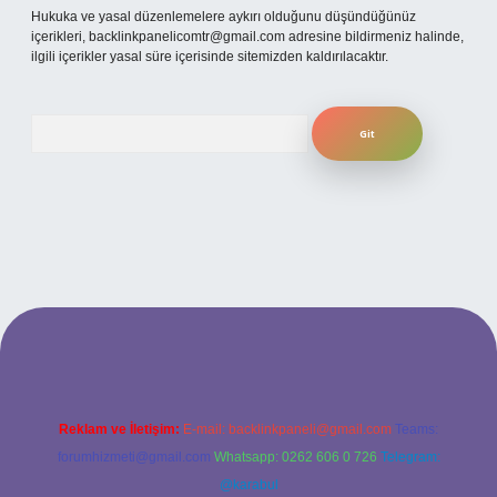
Hukuka ve yasal düzenlemelere aykırı olduğunu düşündüğünüz
içerikleri,
backlinkpanelicomtr@gmail.com
adresine bildirmeniz halinde,
ilgili içerikler yasal süre içerisinde sitemizden kaldırılacaktır.
Arama
riş adresi
Reklam ve İletişim:
E-mail:
backlinkpaneli@gmail.com
Teams:
forumhizmeti@gmail.com
Whatsapp: 0262 606 0 726
Telegram:
@karabul