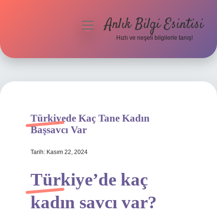
Anlık Bilgi Esintisi
menüyü
aç
Hızlı ve neşeli bilgilerle tanış!
Anasayfa
Gizlilik Politikası
Yasal Uyarı
Türkiyede Kaç Tane Kadın
Hakkımızda
Başsavcı Var
Tarih: Kasım 22, 2024
Türkiye’de kaç
kadın savcı var?