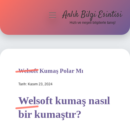
Anlık Bilgi Esintisi
menüyü
aç
Hızlı ve neşeli bilgilerle tanış!
Anasayfa
Gizlilik Politikası
Yasal Uyarı
Welsoft Kumaş Polar Mı
Hakkımızda
Tarih: Kasım 23, 2024
Welsoft kumaş nasıl
bir kumaştır?