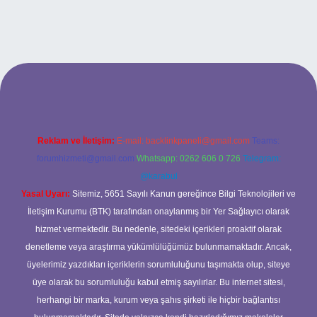
ş adresi
Reklam ve İletişim:
E-mail:
backlinkpaneli@gmail.com
Teams:
forumhizmeti@gmail.com
Whatsapp: 0262 606 0 726
Telegram:
@karabul
Yasal Uyarı:
Sitemiz, 5651 Sayılı Kanun gereğince Bilgi Teknolojileri ve
İletişim Kurumu (BTK) tarafından onaylanmış bir Yer Sağlayıcı olarak
hizmet vermektedir. Bu nedenle, sitedeki içerikleri proaktif olarak
denetleme veya araştırma yükümlülüğümüz bulunmamaktadır. Ancak,
üyelerimiz yazdıkları içeriklerin sorumluluğunu taşımakta olup, siteye
üye olarak bu sorumluluğu kabul etmiş sayılırlar. Bu internet sitesi,
herhangi bir marka, kurum veya şahıs şirketi ile hiçbir bağlantısı