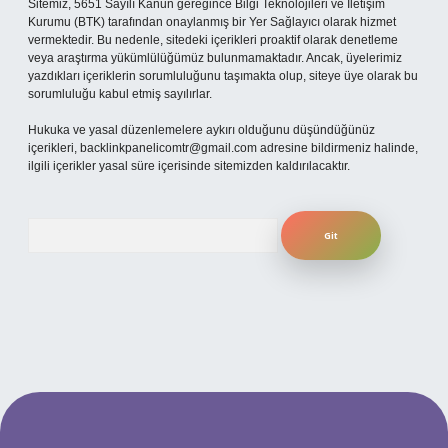
Sitemiz, 5651 Sayılı Kanun gereğince Bilgi Teknolojileri ve İletişim
Kurumu (BTK) tarafından onaylanmış bir Yer Sağlayıcı olarak hizmet
vermektedir. Bu nedenle, sitedeki içerikleri proaktif olarak denetleme
veya araştırma yükümlülüğümüz bulunmamaktadır. Ancak, üyelerimiz
yazdıkları içeriklerin sorumluluğunu taşımakta olup, siteye üye olarak bu
sorumluluğu kabul etmiş sayılırlar.
Hukuka ve yasal düzenlemelere aykırı olduğunu düşündüğünüz
içerikleri,
backlinkpanelicomtr@gmail.com
adresine bildirmeniz halinde,
ilgili içerikler yasal süre içerisinde sitemizden kaldırılacaktır.
Arama
ş adresi