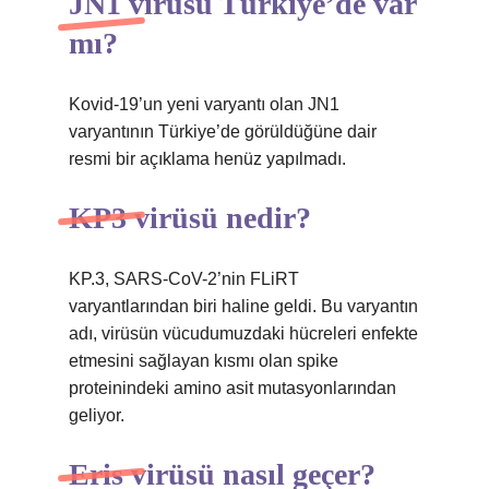
JN1 virüsü Türkiye’de var
mı?
Kovid-19’un yeni varyantı olan JN1
varyantının Türkiye’de görüldüğüne dair
resmi bir açıklama henüz yapılmadı.
KP3 virüsü nedir?
KP.3, SARS-CoV-2’nin FLiRT
varyantlarından biri haline geldi. Bu varyantın
adı, virüsün vücudumuzdaki hücreleri enfekte
etmesini sağlayan kısmı olan spike
proteinindeki amino asit mutasyonlarından
geliyor.
Eris virüsü nasıl geçer?