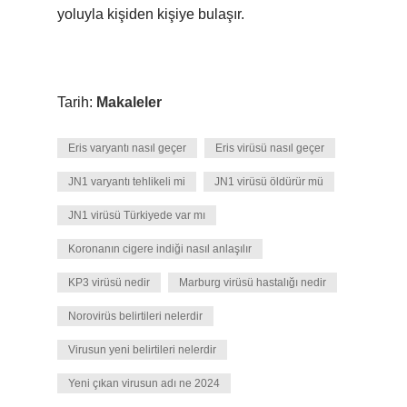
yoluyla kişiden kişiye bulaşır.
Tarih:
Makaleler
Eris varyantı nasıl geçer
Eris virüsü nasıl geçer
JN1 varyantı tehlikeli mi
JN1 virüsü öldürür mü
JN1 virüsü Türkiyede var mı
Koronanın cigere indiği nasıl anlaşılır
KP3 virüsü nedir
Marburg virüsü hastalığı nedir
Norovirüs belirtileri nelerdir
Virusun yeni belirtileri nelerdir
Yeni çıkan virusun adı ne 2024