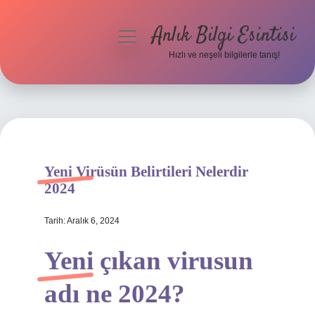
Anlık Bilgi Esintisi
menüyü
aç
Hızlı ve neşeli bilgilerle tanış!
Anasayfa
Gizlilik Politikası
Yasal Uyarı
Yeni Virüsün Belirtileri Nelerdir
Hakkımızda
2024
Tarih: Aralık 6, 2024
Yeni çıkan virusun
adı ne 2024?