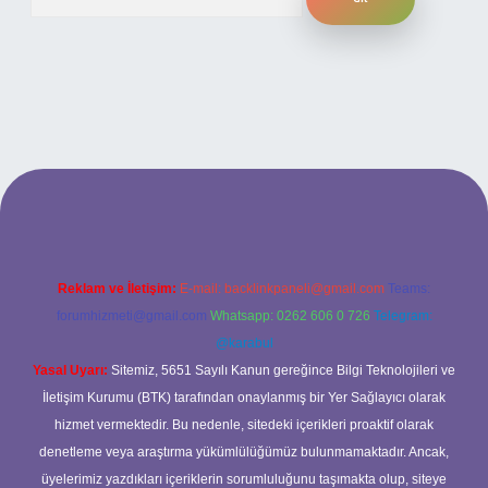
ş adresi
Reklam ve İletişim:
E-mail:
backlinkpaneli@gmail.com
Teams:
forumhizmeti@gmail.com
Whatsapp: 0262 606 0 726
Telegram:
@karabul
Yasal Uyarı:
Sitemiz, 5651 Sayılı Kanun gereğince Bilgi Teknolojileri ve
İletişim Kurumu (BTK) tarafından onaylanmış bir Yer Sağlayıcı olarak
hizmet vermektedir. Bu nedenle, sitedeki içerikleri proaktif olarak
denetleme veya araştırma yükümlülüğümüz bulunmamaktadır. Ancak,
üyelerimiz yazdıkları içeriklerin sorumluluğunu taşımakta olup, siteye