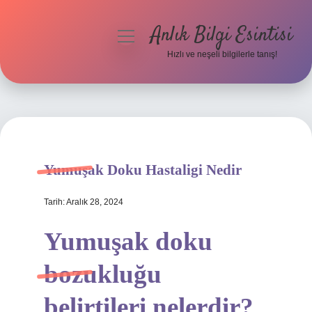
Anlık Bilgi Esintisi
menüyü
aç
Hızlı ve neşeli bilgilerle tanış!
Anasayfa
Gizlilik Politikası
Yasal Uyarı
Yumuşak Doku Hastaligi Nedir
Hakkımızda
Tarih: Aralık 28, 2024
Yumuşak doku
bozukluğu
belirtileri nelerdir?