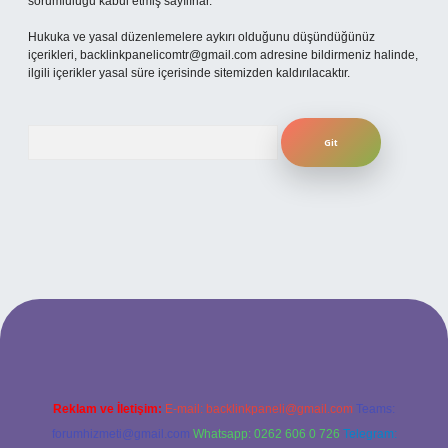
sorumluluğu kabul etmiş sayılırlar.
Hukuka ve yasal düzenlemelere aykırı olduğunu düşündüğünüz
içerikleri,
backlinkpanelicomtr@gmail.com
adresine bildirmeniz halinde,
ilgili içerikler yasal süre içerisinde sitemizden kaldırılacaktır.
Arama
iriş adresi
Reklam ve İletişim:
E-mail:
backlinkpaneli@gmail.com
Teams:
forumhizmeti@gmail.com
Whatsapp: 0262 606 0 726
Telegram: