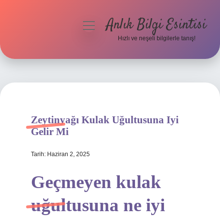
Anlık Bilgi Esintisi
menüyü
aç
Hızlı ve neşeli bilgilerle tanış!
Anasayfa
Gizlilik Politikası
Yasal Uyarı
Zeytinyağı Kulak Uğultusuna Iyi
Hakkımızda
Gelir Mi
Tarih: Haziran 2, 2025
Geçmeyen kulak
uğultusuna ne iyi