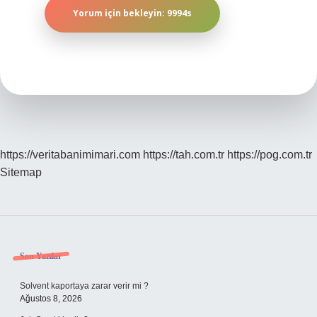
https://veritabanimimari.com
https://tah.com.tr
https://pog.com.tr
Sitemap
Sidebar
Son Yazılar
Solvent kaportaya zarar verir mi ?
Ağustos 8, 2026