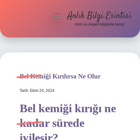
Anlık Bilgi Esintisi
menüyü
aç
Hızlı ve neşeli bilgilerle tanış!
Anasayfa
Gizlilik Politikası
Yasal Uyarı
Bel Kemiği Kırılırsa Ne Olur
Hakkımızda
Tarih: Ekim 24, 2024
Bel kemiği kırığı ne
kadar sürede
iyileşir?