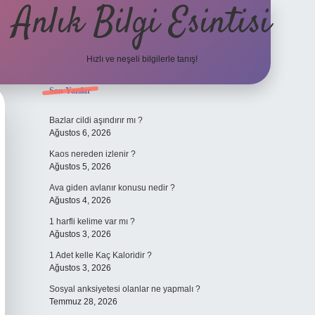
Anlık Bilgi Esintisi
Hızlı ve neşeli bilgilerle tanış!
Sidebar
Son Yazılar
ilbet yeni giriş
Bazlar cildi aşındırır mı ?
Ağustos 6, 2026
Kaos nereden izlenir ?
Ağustos 5, 2026
Ava giden avlanır konusu nedir ?
Ağustos 4, 2026
1 harfli kelime var mı ?
Ağustos 3, 2026
1 Adet kelle Kaç Kaloridir ?
Ağustos 3, 2026
Sosyal anksiyetesi olanlar ne yapmalı ?
Temmuz 28, 2026