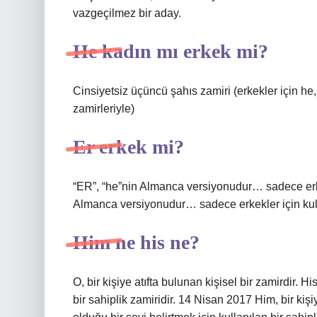
vazgeçilmez bir aday.
He kadın mı erkek mi?
Cinsiyetsiz üçüncü şahıs zamiri (erkekler için he, 
zamirleriyle)
Er erkek mi?
“ER”, “he”nin Almanca versiyonudur… sadece erke
Almanca versiyonudur… sadece erkekler için kulla
Him ne his ne?
O, bir kişiye atıfta bulunan kişisel bir zamirdir. Hi
bir sahiplik zamiridir. 14 Nisan 2017 Him, bir kişiy