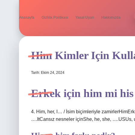
Anasayfa
Gizlilik Politikası
Yasal Uyarı
Hakkımızda
Him Kimler Için Kulla
Tarih: Ekim 24, 2024
Erkek için him mi his
4. Him, her, I… / İsim biçimleriyle zamirlerHimEr
….ItCansız nesneler içinShe, he, she, ….USUs,