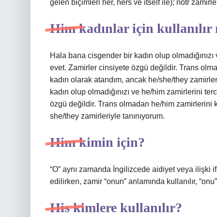
gelen biçimleri her, hers ve itself ile); nötr zamirler
Him kadınlar için kullanılır
Hala bana cisgender bir kadın olup olmadığınızı v
evet. Zamirler cinsiyete özgü değildir. Trans ol
kadın olarak atandım, ancak he/she/they zamirle
kadın olup olmadığınızı ve he/him zamirlerini terc
özgü değildir. Trans olmadan he/him zamirlerini
she/they zamirleriyle tanınıyorum.
Him kimin için?
“O” aynı zamanda İngilizcede aidiyet veya ilişki if
edilirken, zamir “onun” anlamında kullanılır, “on
His kimlere kullanılır?