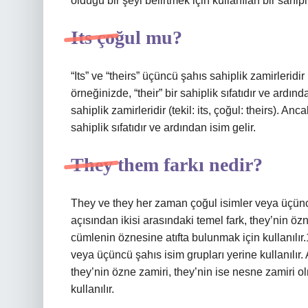
olduğu bir şeyi belirtmek için kullanılan bir sahipl
Its çoğul mu?
“Its” ve “theirs” üçüncü şahıs sahiplik zamirleridir (t
örneğinizde, “their” bir sahiplik sıfatıdır ve ardın
sahiplik zamirleridir (tekil: its, çoğul: theirs). Anca
sahiplik sıfatıdır ve ardından isim gelir.
They them farkı nedir?
They ve they her zaman çoğul isimler veya üçüncü ş
açısından ikisi arasındaki temel fark, they’nin öz
cümlenin öznesine atıfta bulunmak için kullanıl
veya üçüncü şahıs isim grupları yerine kullanılır. 
they’nin özne zamiri, they’nin ise nesne zamiri o
kullanılır.