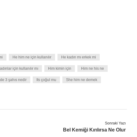
mi
He him ne için kullanılır
He kadın mı erkek mi
dınlar için kullanılır mı
Him kimin için
Him ne his ne
ede 3 şahıs nedir
Its çoğul mu
She him ne demek
Sonraki Yazı
Bel Kemiği Kırılırsa Ne Olur