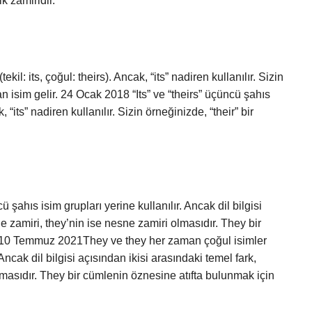
ik zamiridir.
ekil: its, çoğul: theirs). Ancak, “its” nadiren kullanılır. Sizin
dan isim gelir. 24 Ocak 2018 “Its” ve “theirs” üçüncü şahıs
k, “its” nadiren kullanılır. Sizin örneğinizde, “their” bir
ahıs isim grupları yerine kullanılır. Ancak dil bilgisi
ne zamiri, they’nin ise nesne zamiri olmasıdır. They bir
ır.10 Temmuz 2021They ve they her zaman çoğul isimler
Ancak dil bilgisi açısından ikisi arasındaki temel fark,
lmasıdır. They bir cümlenin öznesine atıfta bulunmak için