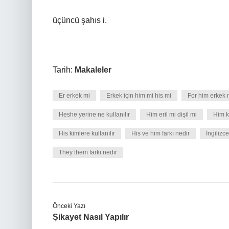
üçüncü şahıs i.
Tarih:
Makaleler
Er erkek mi
Erkek için him mi his mi
For him erkek 
Heshe yerine ne kullanılır
Him eril mi dişil mi
Him ka
His kimlere kullanılır
His ve him farkı nedir
İngilizc
They them farkı nedir
Önceki Yazı
Şikayet Nasıl Yapılır