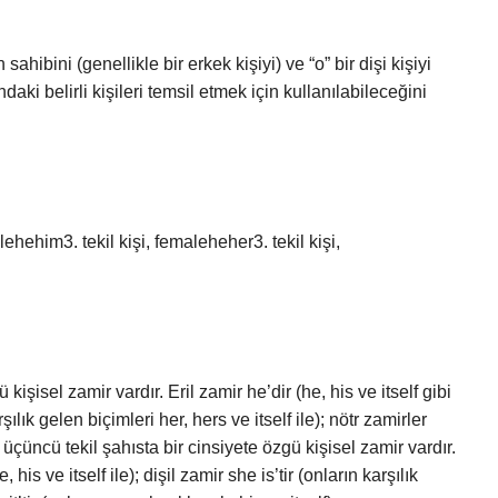
sahibini (genellikle bir erkek kişiyi) ve “o” bir dişi kişiyi
aki belirli kişileri temsil etmek için kullanılabileceğini
hehim3. tekil kişi, femaleheher3. tekil kişi,
kişisel zamir vardır. Eril zamir he’dir (he, his ve itself gibi
rşılık gelen biçimleri her, hers ve itself ile); nötr zamirler
ede, üçüncü tekil şahısta bir cinsiyete özgü kişisel zamir vardır.
 his ve itself ile); dişil zamir she is’tir (onların karşılık