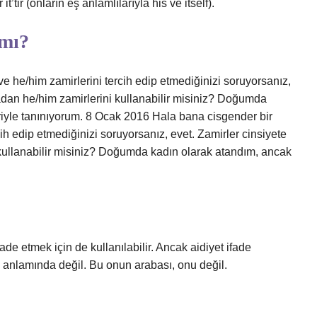
 it’tir (onların eş anlamlılarıyla his ve itself).
 mı?
e he/him zamirlerini tercih edip etmediğinizi soruyorsanız,
madan he/him zamirlerini kullanabilir misiniz? Doğumda
riyle tanınıyorum. 8 Ocak 2016 Hala bana cisgender bir
ih edip etmediğinizi soruyorsanız, evet. Zamirler cinsiyete
 kullanabilir misiniz? Doğumda kadın olarak atandım, ancak
ade etmek için de kullanılabilir. Ancak aidiyet ifade
u” anlamında değil. Bu onun arabası, onu değil.