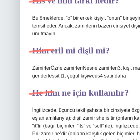
His ve him farkı nedir?
Bu örneklerde, “o” bir erkek kişiyi, “onun” bir şeyin 
temsil eder. Ancak, zamirlerin bazen cinsiyet dışınd
unutmayın.
Him eril mi dişil mi?
ZamirlerÖzne zamirleriNesne zamirleri3. kişi, male
genderlessitit1. çoğul kişiweus4 satır daha
He him ne için kullanılır?
İngilizcede, üçüncü tekil şahısta bir cinsiyete özgü 
eş anlamlılarıyla); dişil zamir she is’tir (onların ka
“it”tir (bağıl biçimleri “its” ve “self” ile). İngilizc
Eril zamir he’dir (onların karşılık gelen biçimleri he,