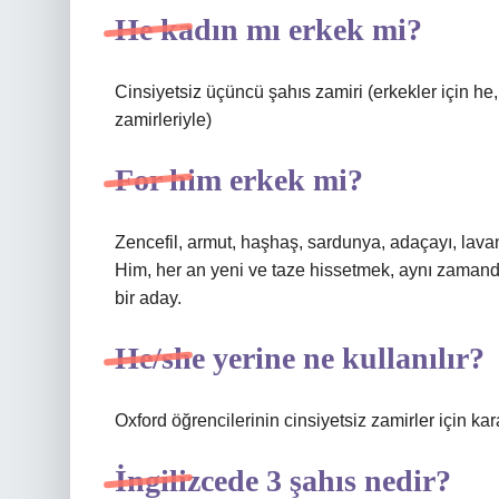
He kadın mı erkek mi?
Cinsiyetsiz üçüncü şahıs zamiri (erkekler için he, 
zamirleriyle)
For him erkek mi?
Zencefil, armut, haşhaş, sardunya, adaçayı, lavan
Him, her an yeni ve taze hissetmek, aynı zamanda
bir aday.
He/she yerine ne kullanılır?
Oxford öğrencilerinin cinsiyetsiz zamirler için kar
İngilizcede 3 şahıs nedir?