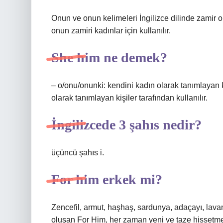
Onun ve onun kelimeleri İngilizce dilinde zamir ola
onun zamiri kadınlar için kullanılır.
She him ne demek?
– o/onu/onunki: kendini kadın olarak tanımlayan ki
olarak tanımlayan kişiler tarafından kullanılır.
İngilizcede 3 şahıs nedir?
üçüncü şahıs i.
For him erkek mi?
Zencefil, armut, haşhaş, sardunya, adaçayı, lavant
oluşan For Him, her zaman yeni ve taze hissetmek