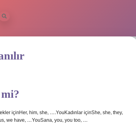
nılır
 mi?
kekler içinHer, him, she, ….YouKadınlar içinShe, she, they,
 us, we have, …YouSana, you, you too, …