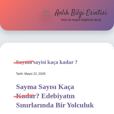
Anlık Bilgi Esintisi
menüyü
aç
Hızlı ve neşeli bilgilerle tanış!
Anasayfa
Gizlilik Politikası
Yasal Uyarı
Sayma sayisi kaça kadar ?
Hakkımızda
Tarih: Mayıs 22, 2026
Sayma Sayısı Kaça
Kadar? Edebiyatın
Sınırlarında Bir Yolculuk