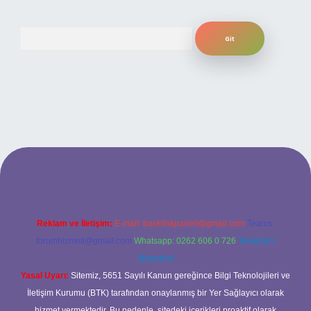
Arama
iş adresi
Reklam ve İletişim:
E-mail:
backlinkpaneli@gmail.com
Teams:
forumhizmeti@gmail.com
Whatsapp: 0262 606 0 726
Telegram:
@karabul
Yasal Uyarı:
Sitemiz, 5651 Sayılı Kanun gereğince Bilgi Teknolojileri ve
İletişim Kurumu (BTK) tarafından onaylanmış bir Yer Sağlayıcı olarak
hizmet vermektedir. Bu nedenle, sitedeki içerikleri proaktif olarak