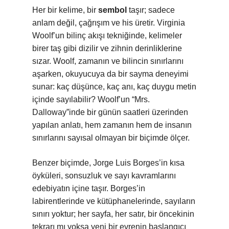
Her bir kelime, bir
sembol
taşır; sadece
anlam değil, çağrışım ve his üretir. Virginia
Woolf’un bilinç akışı tekniğinde, kelimeler
birer taş gibi dizilir ve zihnin derinliklerine
sızar. Woolf, zamanın ve bilincin sınırlarını
aşarken, okuyucuya da bir sayma deneyimi
sunar: kaç düşünce, kaç anı, kaç duygu metin
içinde sayılabilir? Woolf’un “Mrs.
Dalloway”inde bir günün saatleri üzerinden
yapılan anlatı, hem zamanın hem de insanın
sınırlarını sayısal olmayan bir biçimde ölçer.
Benzer biçimde, Jorge Luis Borges’in kısa
öyküleri, sonsuzluk ve sayı kavramlarını
edebiyatın içine taşır. Borges’in
labirentlerinde ve kütüphanelerinde, sayıların
sınırı yoktur; her sayfa, her satır, bir öncekinin
tekrarı mı yoksa yeni bir evrenin başlangıcı