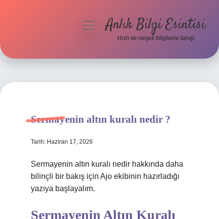
Anlık Bilgi Esintisi
menüyü
aç
Hızlı ve neşeli bilgilerle tanış!
Anasayfa
Gizlilik Politikası
Yasal Uyarı
Sermayenin altın kuralı nedir ?
Hakkımızda
Tarih: Haziran 17, 2026
Sermayenin altın kuralı nedir hakkında daha
bilinçli bir bakış için Ajo ekibinin hazırladığı
yazıya başlayalım.
Sermayenin Altın Kuralı