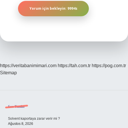
https://veritabanimimari.com
https://tah.com.tr
https://pog.com.tr
Sitemap
Sidebar
Son Yazılar
Solvent kaportaya zarar verir mi ?
Ağustos 8, 2026