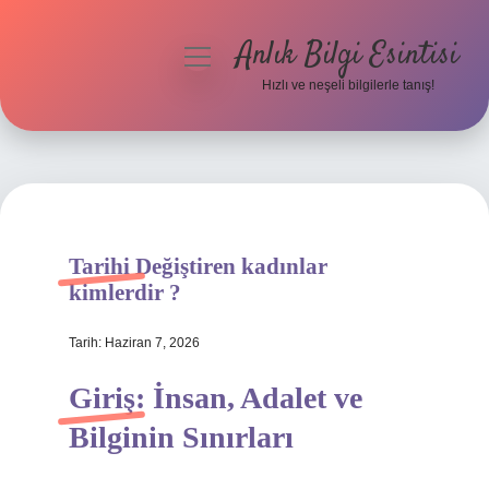
Anlık Bilgi Esintisi
menüyü
aç
Hızlı ve neşeli bilgilerle tanış!
Anasayfa
Gizlilik Politikası
Yasal Uyarı
Tarihi Değiştiren kadınlar
Hakkımızda
kimlerdir ?
Tarih: Haziran 7, 2026
Giriş: İnsan, Adalet ve
Bilginin Sınırları