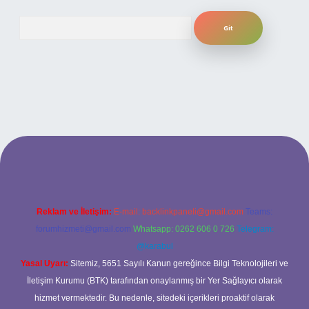
Arama
 adresi
Reklam ve İletişim:
E-mail:
backlinkpaneli@gmail.com
Teams:
forumhizmeti@gmail.com
Whatsapp: 0262 606 0 726
Telegram:
@karabul
Yasal Uyarı:
Sitemiz, 5651 Sayılı Kanun gereğince Bilgi Teknolojileri ve
İletişim Kurumu (BTK) tarafından onaylanmış bir Yer Sağlayıcı olarak
hizmet vermektedir. Bu nedenle, sitedeki içerikleri proaktif olarak