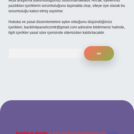
veya araştırma yükümlülüğümüz bulunmamaktadır. Ancak, üyelerimiz
yazdıkları içeriklerin sorumluluğunu taşımakta olup, siteye üye olarak bu
sorumluluğu kabul etmiş sayılırlar.
Hukuka ve yasal düzenlemelere aykırı olduğunu düşündüğünüz
içerikleri,
backlinkpanelicomtr@gmail.com
adresine bildirmeniz halinde,
ilgili içerikler yasal süre içerisinde sitemizden kaldırılacaktır.
Arama
riş adresi
Reklam ve İletişim:
E-mail:
backlinkpaneli@gmail.com
Teams: