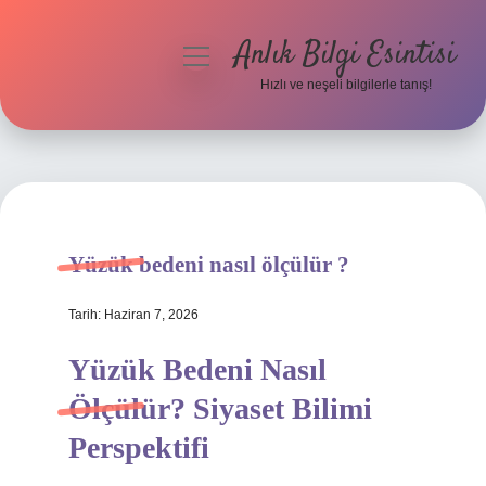
Anlık Bilgi Esintisi
menüyü
aç
Hızlı ve neşeli bilgilerle tanış!
Anasayfa
Gizlilik Politikası
Yasal Uyarı
Yüzük bedeni nasıl ölçülür ?
Hakkımızda
Tarih: Haziran 7, 2026
Yüzük Bedeni Nasıl
Ölçülür? Siyaset Bilimi
Perspektifi